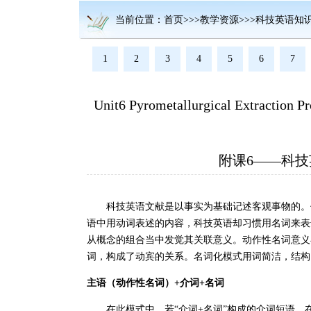
当前位置：首页>>>教学资源>>>科技英语知
1
2
3
4
5
6
7
Unit6 Pyrometallurgical Extraction Pr
附课6——科
科技英语文献是以事实为基础记述客观事物的。作
语中用动词表述的内容，科技英语却习惯用名词来表
从概念的组合当中发觉其关联意义。动作性名词意义在深层中
词，构成了动宾的关系。名词化模式用词简洁，结构
主语（动作性名词）+介词+名词
在此模式中，若“介词+名词”构成的介词短语，